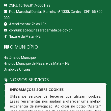
CNPJ: 10.166.817/0001-98
Rua Marechal Dantas Barreto, nº 1338, Centro - CEP: 55.800-
000
Atendimento: 7h às 13h
comunicacao@nazaredamata.pe.gov.br
Nazaré da Mata - PE
O MUNICÍPIO
História do Município
Hino do Município de Nazaré da Mata – PE
Símbolos Oficiais
NOSSOS SERVIÇOS
INFORMAÇÕES SOBRE COOKIES
Portal da Transparência
Carta de Serviços ao Usuário
Utilizamos serviços de terceiros que utilizam cookies.
Essas ferramentas nos ajudam a oferecer uma melhor
Ouvidoria Eletrônica
experiência de navegação. Ao clicar no botão “Aceitar”
Acesso a Informação (eSIC)