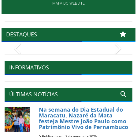
MAPA DO WEBSITE
DESTAQUES
Previous
Next
INFORMATIVOS
ÚLTIMAS NOTÍCIAS
Na semana do Dia Estadual do
Maracatu, Nazaré da Mata
festeja Mestre João Paulo como
Patrimônio Vivo de Pernambuco
Publicado em: 7 de agosto de 2026