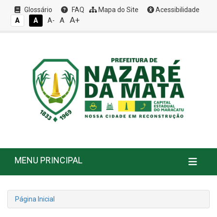
Glossário
FAQ
Mapa do Site
Acessibilidade
A+
A
A
A
A-
MENU PRINCIPAL
Página Inicial