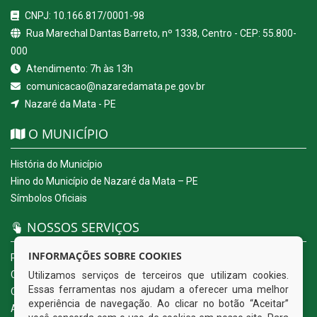
CNPJ: 10.166.817/0001-98
Rua Marechal Dantas Barreto, nº 1338, Centro - CEP: 55.800-
000
Atendimento: 7h às 13h
comunicacao@nazaredamata.pe.gov.br
Nazaré da Mata - PE
O MUNICÍPIO
História do Município
Hino do Município de Nazaré da Mata – PE
Símbolos Oficiais
NOSSOS SERVIÇOS
INFORMAÇÕES SOBRE COOKIES
Portal da Transparência
Carta de Serviços ao Usuário
Utilizamos serviços de terceiros que utilizam cookies.
Essas ferramentas nos ajudam a oferecer uma melhor
Ouvidoria Eletrônica
experiência de navegação. Ao clicar no botão “Aceitar”
Acesso a Informação (eSIC)