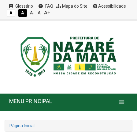
Glossário
FAQ
Mapa do Site
Acessibilidade
A+
A
A
A
A-
MENU PRINCIPAL
Página Inicial