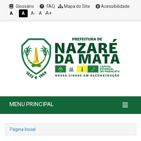
Glossário
FAQ
Mapa do Site
Acessibilidade
A+
A
A
A
A-
MENU PRINCIPAL
Página Inicial