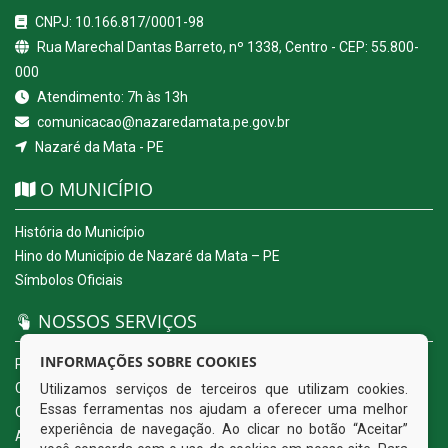
CNPJ: 10.166.817/0001-98
Rua Marechal Dantas Barreto, nº 1338, Centro - CEP: 55.800-
000
Atendimento: 7h às 13h
comunicacao@nazaredamata.pe.gov.br
Nazaré da Mata - PE
O MUNICÍPIO
História do Município
Hino do Município de Nazaré da Mata – PE
Símbolos Oficiais
NOSSOS SERVIÇOS
INFORMAÇÕES SOBRE COOKIES
Portal da Transparência
Carta de Serviços ao Usuário
Utilizamos serviços de terceiros que utilizam cookies.
Essas ferramentas nos ajudam a oferecer uma melhor
Ouvidoria Eletrônica
experiência de navegação. Ao clicar no botão “Aceitar”
Acesso a Informação (eSIC)