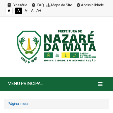
Glossário
FAQ
Mapa do Site
Acessibilidade
A+
A
A
A
A-
MENU PRINCIPAL
Página Inicial