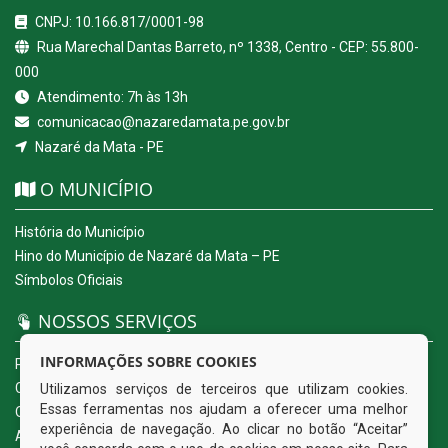
CNPJ: 10.166.817/0001-98
Rua Marechal Dantas Barreto, nº 1338, Centro - CEP: 55.800-
000
Atendimento: 7h às 13h
comunicacao@nazaredamata.pe.gov.br
Nazaré da Mata - PE
O MUNICÍPIO
História do Município
Hino do Município de Nazaré da Mata – PE
Símbolos Oficiais
NOSSOS SERVIÇOS
INFORMAÇÕES SOBRE COOKIES
Portal da Transparência
Carta de Serviços ao Usuário
Utilizamos serviços de terceiros que utilizam cookies.
Essas ferramentas nos ajudam a oferecer uma melhor
Ouvidoria Eletrônica
experiência de navegação. Ao clicar no botão “Aceitar”
Acesso a Informação (eSIC)