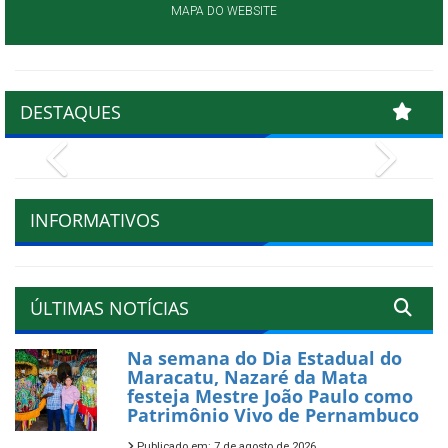
MAPA DO WEBSITE
DESTAQUES
Previous
Next
INFORMATIVOS
ÚLTIMAS NOTÍCIAS
Na semana do Dia Estadual do
Maracatu, Nazaré da Mata
festeja Mestre João Paulo como
Patrimônio Vivo de Pernambuco
Publicado em: 7 de agosto de 2026