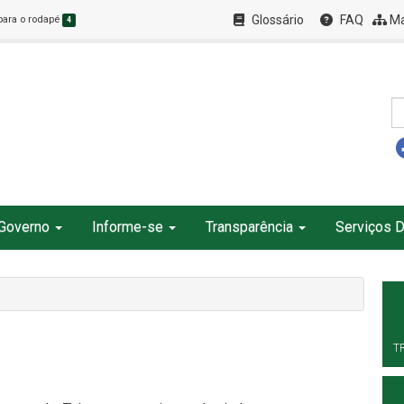
Glossário
FAQ
Ma
 para o rodapé
4
Governo
Informe-se
Transparência
Serviços D
T