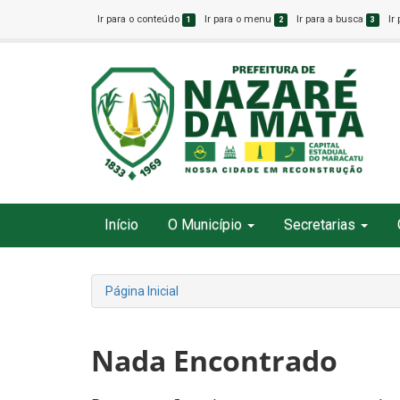
Ir para o conteúdo
Ir para o menu
Ir para a busca
Ir
1
2
3
Início
O Município
Secretarias
Página Inicial
Nada Encontrado