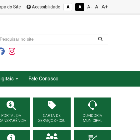
A+
A
pa do Site
Acessibilidade
A
A
A-
igitais
Fale Conosco
PORTAL DA
CARTA DE
OUVIDORIA
RANSPARÊNCIA
SERVIÇOS - CSU
MUNICIPAL