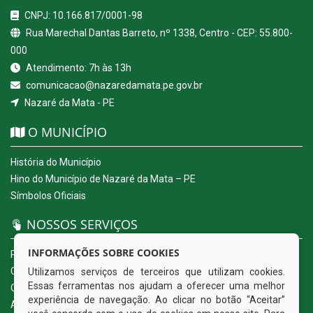
CNPJ: 10.166.817/0001-98
Rua Marechal Dantas Barreto, nº 1338, Centro - CEP: 55.800-
000
Atendimento: 7h às 13h
comunicacao@nazaredamata.pe.gov.br
Nazaré da Mata - PE
O MUNICÍPIO
História do Município
Hino do Município de Nazaré da Mata – PE
Símbolos Oficiais
NOSSOS SERVIÇOS
INFORMAÇÕES SOBRE COOKIES
Portal da Transparência
Carta de Serviços ao Usuário
Utilizamos serviços de terceiros que utilizam cookies.
Essas ferramentas nos ajudam a oferecer uma melhor
Ouvidoria Eletrônica
experiência de navegação. Ao clicar no botão “Aceitar”
Acesso a Informação (eSIC)