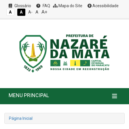
Glossário
FAQ
Mapa do Site
Acessibilidade
A+
A
A
A
A-
MENU PRINCIPAL
Página Inicial