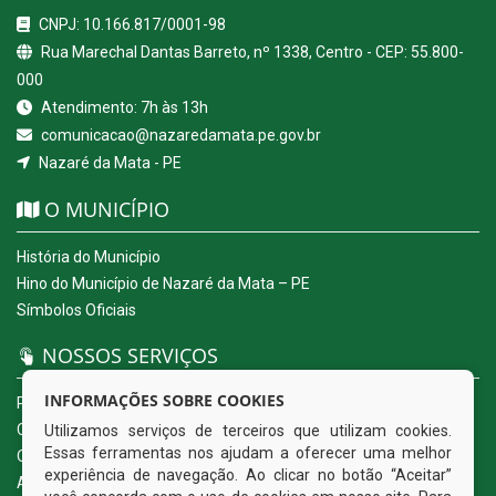
CNPJ: 10.166.817/0001-98
Rua Marechal Dantas Barreto, nº 1338, Centro - CEP: 55.800-
000
Atendimento: 7h às 13h
comunicacao@nazaredamata.pe.gov.br
Nazaré da Mata - PE
O MUNICÍPIO
História do Município
Hino do Município de Nazaré da Mata – PE
Símbolos Oficiais
NOSSOS SERVIÇOS
INFORMAÇÕES SOBRE COOKIES
Portal da Transparência
Carta de Serviços ao Usuário
Utilizamos serviços de terceiros que utilizam cookies.
Essas ferramentas nos ajudam a oferecer uma melhor
Ouvidoria Eletrônica
experiência de navegação. Ao clicar no botão “Aceitar”
Acesso a Informação (eSIC)