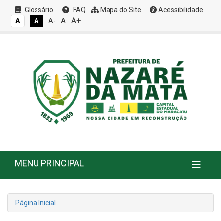
Glossário
FAQ
Mapa do Site
Acessibilidade
A+
A
A
A
A-
MENU PRINCIPAL
Página Inicial