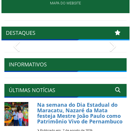
MAPA DO WEBSITE
DESTAQUES
Previous
Next
INFORMATIVOS
ÚLTIMAS NOTÍCIAS
Na semana do Dia Estadual do
Maracatu, Nazaré da Mata
festeja Mestre João Paulo como
Patrimônio Vivo de Pernambuco
Publicado em: 7 de agosto de 2026