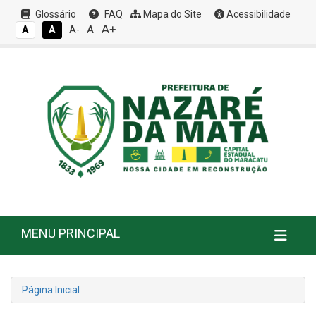
Glossário
FAQ
Mapa do Site
Acessibilidade
A+
A
A
A
A-
MENU PRINCIPAL
Página Inicial