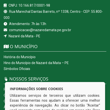
CNPJ: 10.166.817/0001-98
Rua Marechal Dantas Barreto, nº 1338, Centro - CEP: 55.800-
000
Atendimento: 7h às 13h
comunicacao@nazaredamata.pe.gov.br
Nazaré da Mata - PE
O MUNICÍPIO
História do Município
Hino do Município de Nazaré da Mata – PE
Símbolos Oficiais
NOSSOS SERVIÇOS
INFORMAÇÕES SOBRE COOKIES
Portal da Transparência
Carta de Serviços ao Usuário
Utilizamos serviços de terceiros que utilizam cookies.
Essas ferramentas nos ajudam a oferecer uma melhor
Ouvidoria Eletrônica
experiência de navegação. Ao clicar no botão “Aceitar”
Acesso a Informação (eSIC)