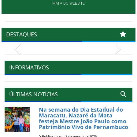
MAPA DO WEBSITE
DESTAQUES
Previous
Next
INFORMATIVOS
ÚLTIMAS NOTÍCIAS
Na semana do Dia Estadual do
Maracatu, Nazaré da Mata
festeja Mestre João Paulo como
Patrimônio Vivo de Pernambuco
Publicado em: 7 de agosto de 2026