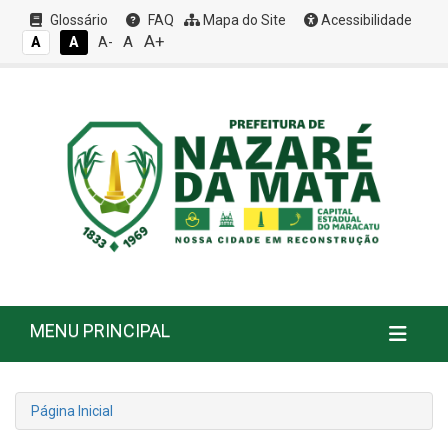
Glossário
FAQ
Mapa do Site
Acessibilidade
A+
A
A
A
A-
MENU PRINCIPAL
Página Inicial