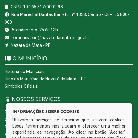
CNPJ: 10.166.817/0001-98
Rua Marechal Dantas Barreto, nº 1338, Centro - CEP: 55.800-
000
Atendimento: 7h às 13h
comunicacao@nazaredamata.pe.gov.br
Nazaré da Mata - PE
O MUNICÍPIO
História do Município
Hino do Município de Nazaré da Mata – PE
Símbolos Oficiais
NOSSOS SERVIÇOS
INFORMAÇÕES SOBRE COOKIES
Portal da Transparência
Carta de Serviços ao Usuário
Utilizamos serviços de terceiros que utilizam cookies.
Essas ferramentas nos ajudam a oferecer uma melhor
Ouvidoria Eletrônica
experiência de navegação. Ao clicar no botão “Aceitar”
Acesso a Informação (eSIC)