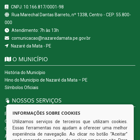
CNPJ: 10.166.817/0001-98
Rua Marechal Dantas Barreto, nº 1338, Centro - CEP: 55.800-
000
Atendimento: 7h às 13h
comunicacao@nazaredamata.pe.gov.br
Nazaré da Mata - PE
O MUNICÍPIO
História do Município
Hino do Município de Nazaré da Mata – PE
Símbolos Oficiais
NOSSOS SERVIÇOS
INFORMAÇÕES SOBRE COOKIES
Portal da Transparência
Carta de Serviços ao Usuário
Utilizamos serviços de terceiros que utilizam cookies.
Essas ferramentas nos ajudam a oferecer uma melhor
Ouvidoria Eletrônica
experiência de navegação. Ao clicar no botão “Aceitar”
Acesso a Informação (eSIC)