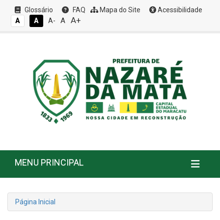
Glossário
FAQ
Mapa do Site
Acessibilidade
A+
A
A
A
A-
MENU PRINCIPAL
Página Inicial