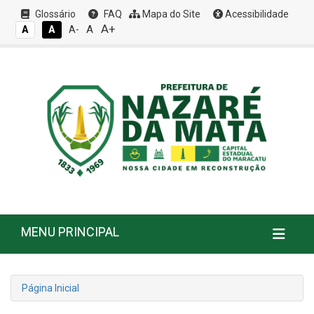
Glossário
FAQ
Mapa do Site
Acessibilidade
A+
A
A
A
A-
MENU PRINCIPAL
Página Inicial