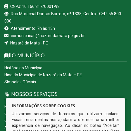
CNPJ: 10.166.817/0001-98
Rua Marechal Dantas Barreto, nº 1338, Centro - CEP: 55.800-
000
Atendimento: 7h às 13h
comunicacao@nazaredamata.pe.gov.br
Nazaré da Mata - PE
O MUNICÍPIO
História do Município
Hino do Município de Nazaré da Mata – PE
Símbolos Oficiais
NOSSOS SERVIÇOS
INFORMAÇÕES SOBRE COOKIES
Portal da Transparência
Carta de Serviços ao Usuário
Utilizamos serviços de terceiros que utilizam cookies.
Essas ferramentas nos ajudam a oferecer uma melhor
Ouvidoria Eletrônica
experiência de navegação. Ao clicar no botão “Aceitar”
Acesso a Informação (eSIC)