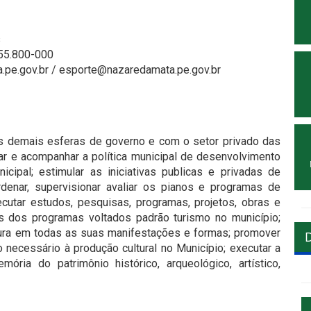
s
 55.800-000
.pe.gov.br / esporte@nazaredamata.pe.gov.br
as demais esferas de governo e com o setor privado das
ar e acompanhar a política municipal de desenvolvimento
cipal; estimular as iniciativas publicas e privadas de
oordenar, supervisionar avaliar os pianos e programas de
ecutar estudos, pesquisas, programas, projetos, obras e
os dos programas voltados padrão turismo no município;
tura em todas as suas manifestações e formas; promover
ro necessário à produção cultural no Município; executar a
ria do patrimônio histórico, arqueológico, artístico,