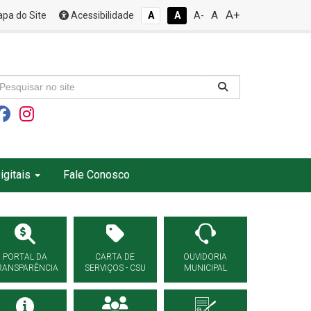
A+
A
pa do Site
Acessibilidade
A
A
A-
igitais
Fale Conosco
PORTAL DA
CARTA DE
OUVIDORIA
RANSPARÊNCIA
SERVIÇOS - CSU
MUNICIPAL