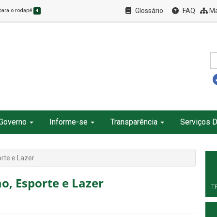
Glossário
FAQ
Ma
 para o rodapé
4
Governo
Informe-se
Transparência
Serviços D
orte e Lazer
o, Esporte e Lazer
T