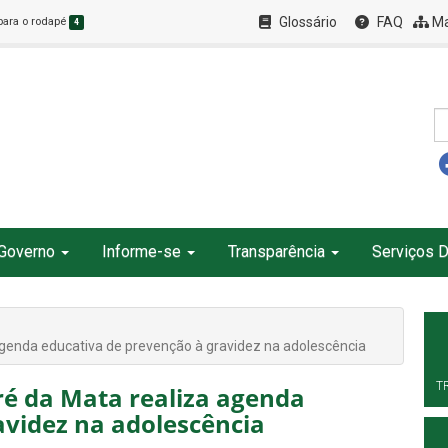
Glossário
FAQ
Ma
 para o rodapé
4
Governo
Informe-se
Transparência
Serviços D
agenda educativa de prevenção à gravidez na adolescência
T
ré da Mata realiza agenda
avidez na adolescência