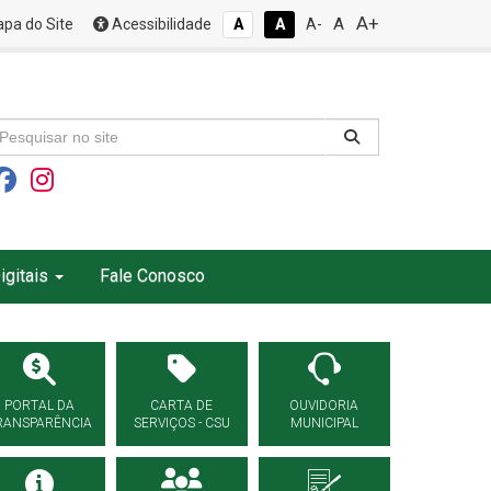
A+
A
pa do Site
Acessibilidade
A
A
A-
igitais
Fale Conosco
PORTAL DA
CARTA DE
OUVIDORIA
RANSPARÊNCIA
SERVIÇOS - CSU
MUNICIPAL