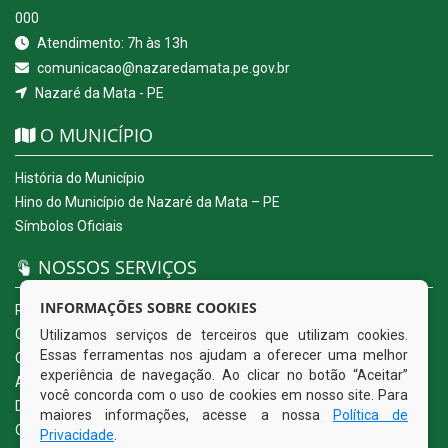
000
Atendimento: 7h às 13h
comunicacao@nazaredamata.pe.gov.br
Nazaré da Mata - PE
O MUNICÍPIO
História do Município
Hino do Município de Nazaré da Mata – PE
Símbolos Oficiais
NOSSOS SERVIÇOS
INFORMAÇÕES SOBRE COOKIES
Portal da Transparência
Carta de Serviços ao Usuário
Utilizamos serviços de terceiros que utilizam cookies.
Essas ferramentas nos ajudam a oferecer uma melhor
Ouvidoria Eletrônica
experiência de navegação. Ao clicar no botão “Aceitar”
Acesso a Informação (eSIC)
você concorda com o uso de cookies em nosso site. Para
Diário Oficial
maiores informações, acesse a nossa
Política de
Quadro de Avisos
Privacidade
.