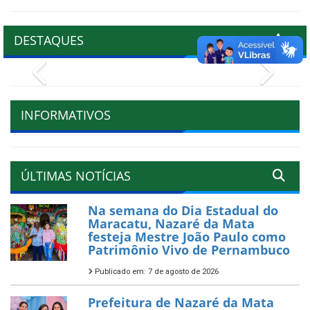
DESTAQUES
Previous
Next
INFORMATIVOS
ÚLTIMAS NOTÍCIAS
Na semana do Dia Estadual do
Maracatu, Nazaré da Mata
festeja Mestre João Paulo como
Patrimônio Vivo de Pernambuco
Publicado em: 7 de agosto de 2026
Prefeitura de Nazaré da Mata