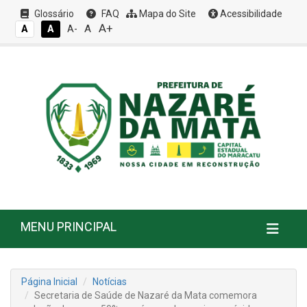
Glossário
FAQ
Mapa do Site
Acessibilidade
A+
A
A
A
A-
MENU PRINCIPAL
Página Inicial
Notícias
Secretaria de Saúde de Nazaré da Mata comemora