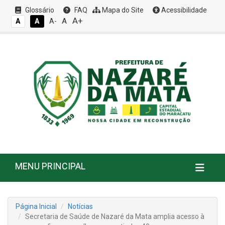
Glossário
FAQ
Mapa do Site
Acessibilidade
A+
A
A
A
A-
MENU PRINCIPAL
Página Inicial
Notícias
Secretaria de Saúde de Nazaré da Mata amplia acesso à