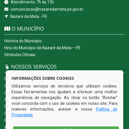
Atendimento: 7h às 13h
comunicacao@nazaredamata.pe.gov.br
Nazaré da Mata - PE
O MUNICÍPIO
História do Município
Hino do Município de Nazaré da Mata – PE
Símbolos Oficiais
NOSSOS SERVIÇOS
INFORMAÇÕES SOBRE COOKIES
Portal da Transparência
Carta de Serviços ao Usuário
Utilizamos serviços de terceiros que utilizam cookies.
Essas ferramentas nos ajudam a oferecer uma melhor
Ouvidoria Eletrônica
experiência de navegação. Ao clicar no botão “Aceitar”
Acesso a Informação (eSIC)
você concorda com o uso de cookies em nosso site. Para
Diário Oficial
maiores informações, acesse a nossa
Política de
Quadro de Avisos
Privacidade
.
Política de Privacidade
Acessibilidade