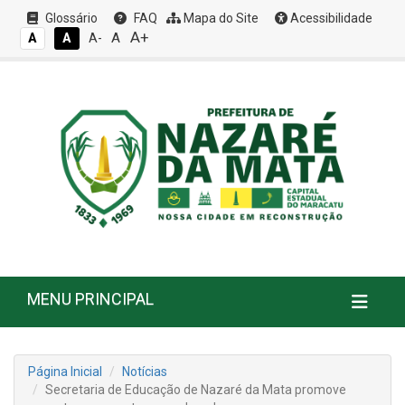
Glossário
FAQ
Mapa do Site
Acessibilidade
A+
A
A
A
A-
MENU PRINCIPAL
Página Inicial
Notícias
Secretaria de Educação de Nazaré da Mata promove