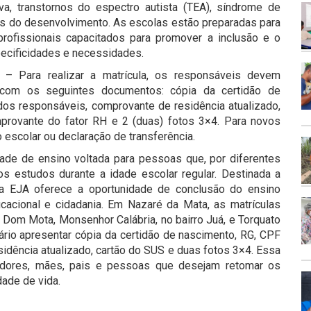
itiva, transtornos do espectro autista (TEA), síndrome de
ais do desenvolvimento. As escolas estão preparadas para
 profissionais capacitados para promover a inclusão e o
pecificidades e necessidades.
 – Para realizar a matrícula, os responsáveis devem
 com os seguintes documentos: cópia da certidão de
os responsáveis, comprovante de residência atualizado,
provante do fator RH e 2 (duas) fotos 3×4. Para novos
 escolar ou declaração de transferência.
de de ensino voltada para pessoas que, por diferentes
s estudos durante a idade escolar regular. Destinada a
, a EJA oferece a oportunidade de conclusão do ensino
acional e cidadania. Em Nazaré da Mata, as matrículas
 Dom Mota, Monsenhor Calábria, no bairro Juá, e Torquato
ssário apresentar cópia da certidão de nascimento, RG, CPF
idência atualizado, cartão do SUS e duas fotos 3×4. Essa
lhadores, mães, pais e pessoas que desejam retomar os
dade de vida.