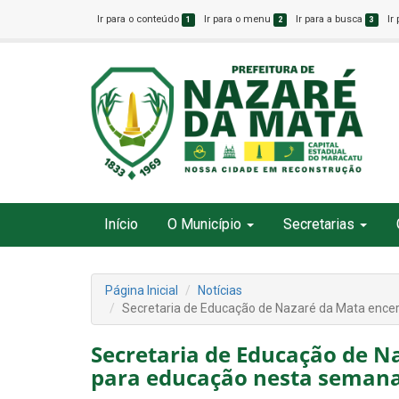
Ir para o conteúdo
Ir para o menu
Ir para a busca
Ir
1
2
3
Início
O Município
Secretarias
Página Inicial
Notícias
Secretaria de Educação de Nazaré da Mata ence
Secretaria de Educação de N
para educação nesta seman