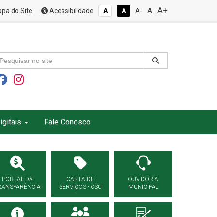
A+
A
pa do Site
Acessibilidade
A
A
A-
igitais
Fale Conosco
PORTAL DA
CARTA DE
OUVIDORIA
RANSPARÊNCIA
SERVIÇOS - CSU
MUNICIPAL