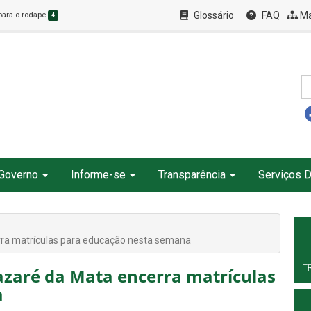
Glossário
FAQ
Ma
 para o rodapé
4
Governo
Informe-se
Transparência
Serviços D
rra matrículas para educação nesta semana
T
azaré da Mata encerra matrículas
a