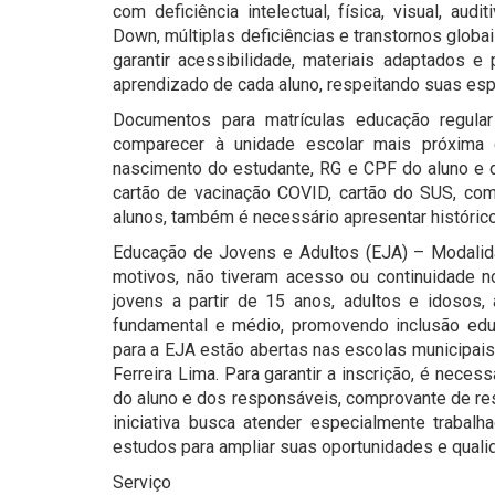
com deficiência intelectual, física, visual, aud
Down, múltiplas deficiências e transtornos glob
garantir acessibilidade, materiais adaptados e
aprendizado de cada aluno, respeitando suas es
Documentos para matrículas educação regular
comparecer à unidade escolar mais próxima
nascimento do estudante, RG e CPF do aluno e d
cartão de vacinação COVID, cartão do SUS, com
alunos, também é necessário apresentar histórico
Educação de Jovens e Adultos (EJA) – Modalida
motivos, não tiveram acesso ou continuidade no
jovens a partir de 15 anos, adultos e idosos
fundamental e médio, promovendo inclusão educ
para a EJA estão abertas nas escolas municipais
Ferreira Lima. Para garantir a inscrição, é nece
do aluno e dos responsáveis, comprovante de res
iniciativa busca atender especialmente traba
estudos para ampliar suas oportunidades e quali
Serviço