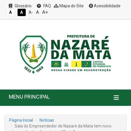
Glossário
FAQ
Mapa do Site
Acessibilidade
A+
A
A
A
A-
MENU PRINCIPAL
Página Inicial
Notícias
Sala do Empreendedor de Nazaré da Mata tem novo