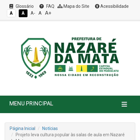
Glossário
FAQ
Mapa do Site
Acessibilidade
A+
A
A
A
A-
MENU PRINCIPAL
Página Inicial
Notícias
Projeto leva cultura popular às salas de aula em Nazaré