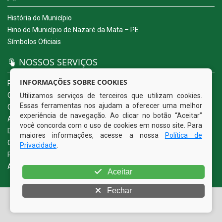
História do Município
Hino do Município de Nazaré da Mata – PE
Símbolos Oficiais
NOSSOS SERVIÇOS
INFORMAÇÕES SOBRE COOKIES
Portal da Transparência
Carta de Serviços ao Usuário
Utilizamos serviços de terceiros que utilizam cookies.
Essas ferramentas nos ajudam a oferecer uma melhor
Ouvidoria Eletrônica
experiência de navegação. Ao clicar no botão “Aceitar”
Acesso a Informação (eSIC)
você concorda com o uso de cookies em nosso site. Para
Diário Oficial
maiores informações, acesse a nossa
Política de
Quadro de Avisos
Privacidade
.
Política de Privacidade
Acessibilidade
Aceitar
Fechar
© Copyright 2026 Prefeitura Municipal de Nazaré da Mata |
Todos os direitos reservados