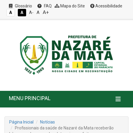
Glossário
FAQ
Mapa do Site
Acessibilidade
A+
A
A
A
A-
MENU PRINCIPAL
Página Inicial
Notícias
Profissionais da saúde de Nazaré da Mata receberão