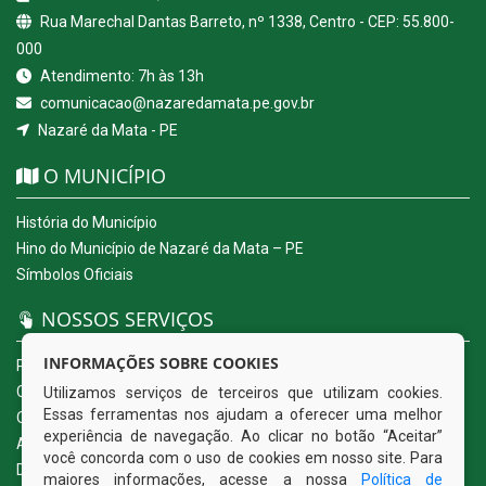
Rua Marechal Dantas Barreto, nº 1338, Centro - CEP: 55.800-
000
Atendimento: 7h às 13h
comunicacao@nazaredamata.pe.gov.br
Nazaré da Mata - PE
O MUNICÍPIO
História do Município
Hino do Município de Nazaré da Mata – PE
Símbolos Oficiais
NOSSOS SERVIÇOS
INFORMAÇÕES SOBRE COOKIES
Portal da Transparência
Carta de Serviços ao Usuário
Utilizamos serviços de terceiros que utilizam cookies.
Essas ferramentas nos ajudam a oferecer uma melhor
Ouvidoria Eletrônica
experiência de navegação. Ao clicar no botão “Aceitar”
Acesso a Informação (eSIC)
você concorda com o uso de cookies em nosso site. Para
Diário Oficial
maiores informações, acesse a nossa
Política de