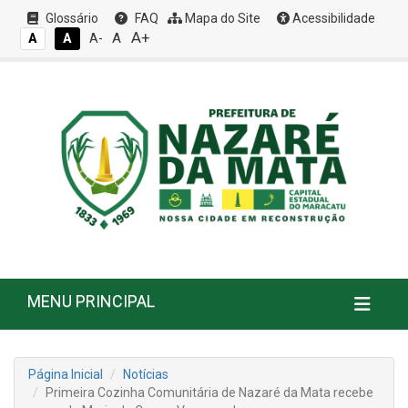
Glossário
FAQ
Mapa do Site
Acessibilidade
A+
A
A
A
A-
MENU PRINCIPAL
Página Inicial
Notícias
Primeira Cozinha Comunitária de Nazaré da Mata recebe