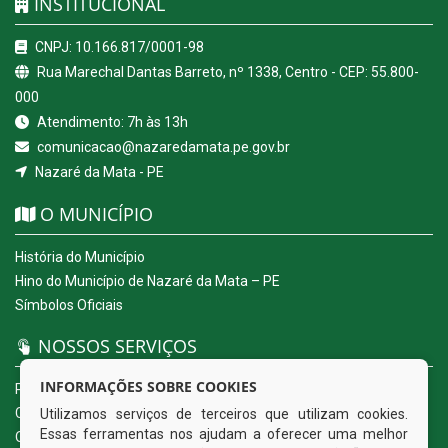
INSTITUCIONAL
CNPJ: 10.166.817/0001-98
Rua Marechal Dantas Barreto, nº 1338, Centro - CEP: 55.800-
000
Atendimento: 7h às 13h
comunicacao@nazaredamata.pe.gov.br
Nazaré da Mata - PE
O MUNICÍPIO
História do Município
Hino do Município de Nazaré da Mata – PE
Símbolos Oficiais
NOSSOS SERVIÇOS
INFORMAÇÕES SOBRE COOKIES
Portal da Transparência
Carta de Serviços ao Usuário
Utilizamos serviços de terceiros que utilizam cookies.
Essas ferramentas nos ajudam a oferecer uma melhor
Ouvidoria Eletrônica