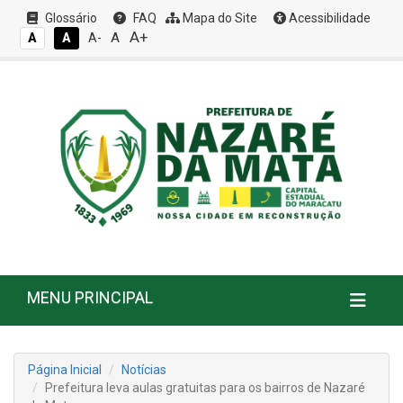
Glossário
FAQ
Mapa do Site
Acessibilidade
A+
A
A
A
A-
MENU PRINCIPAL
Página Inicial
Notícias
Prefeitura leva aulas gratuitas para os bairros de Nazaré