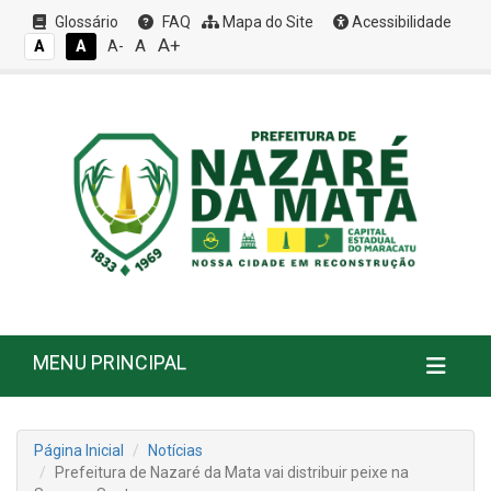
Glossário
FAQ
Mapa do Site
Acessibilidade
A+
A
A
A
A-
MENU PRINCIPAL
Página Inicial
Notícias
Prefeitura de Nazaré da Mata vai distribuir peixe na