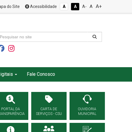
A+
A
pa do Site
Acessibilidade
A
A
A-
igitais
Fale Conosco
PORTAL DA
CARTA DE
OUVIDORIA
RANSPARÊNCIA
SERVIÇOS - CSU
MUNICIPAL