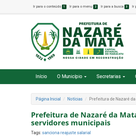
Ir para o conteúdo
Ir para o menu
Ir para a busca
Ir
1
2
3
Início
O Município
Secretarias
Página Inicial
Notícias
Prefeitura de Nazaré da 
Prefeitura de Nazaré da Mata
servidores municipais
Tags:
sanciona reajuste salarial