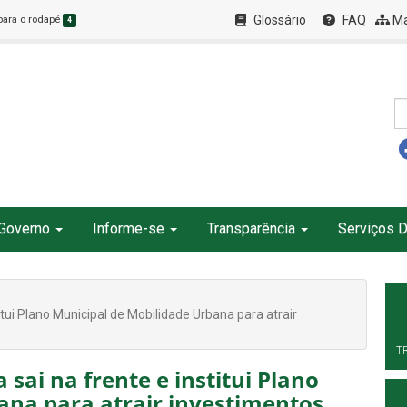
Glossário
FAQ
Ma
 para o rodapé
4
Governo
Informe-se
Transparência
Serviços D
itui Plano Municipal de Mobilidade Urbana para atrair
T
sai na frente e institui Plano
ana para atrair investimentos