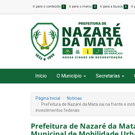
Ir para o conteúdo
Ir para o menu
Ir para a busca
Ir
1
2
3
Início
O Município
Secretarias
Página Inicial
Notícias
Prefeitura de Nazaré da Mata sai na frente e inst
investimentos federais
Prefeitura de Nazaré da Mata 
Municipal de Mobilidade Urb