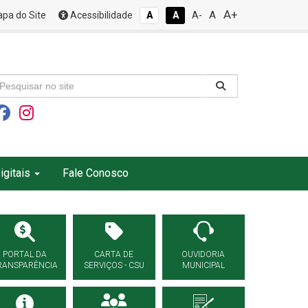
A+
A
pa do Site
Acessibilidade
A
A
A-
igitais
Fale Conosco
PORTAL DA
CARTA DE
OUVIDORIA
RANSPARÊNCIA
SERVIÇOS - CSU
MUNICIPAL