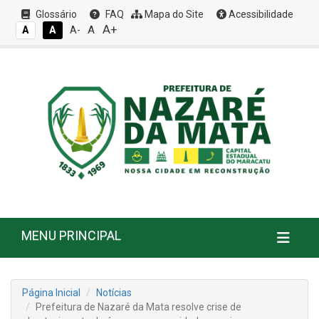
Glossário
FAQ
Mapa do Site
Acessibilidade
A+
A
A
A
A-
MENU PRINCIPAL
Página Inicial
Notícias
Prefeitura de Nazaré da Mata resolve crise de