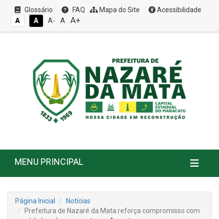
Glossário
FAQ
Mapa do Site
Acessibilidade
A+
A
A
A
A-
MENU PRINCIPAL
Página Inicial
Notícias
Prefeitura de Nazaré da Mata reforça compromisso com