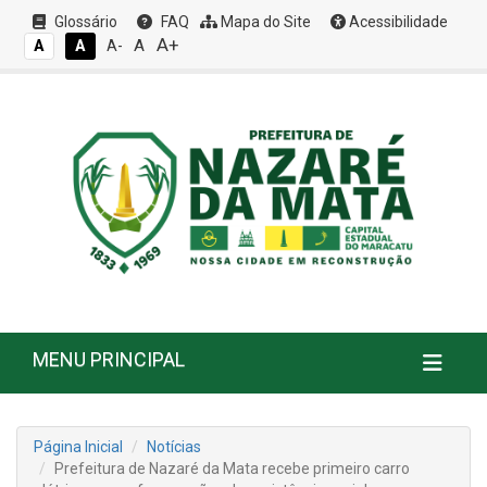
Glossário
FAQ
Mapa do Site
Acessibilidade
A+
A
A
A
A-
MENU PRINCIPAL
Página Inicial
Notícias
Prefeitura de Nazaré da Mata recebe primeiro carro