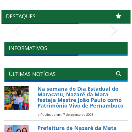
DESTAQUES
Previous
Next
INFORMATIVOS
ÚLTIMAS NOTÍCIAS
Na semana do Dia Estadual do
Maracatu, Nazaré da Mata
festeja Mestre João Paulo como
Patrimônio Vivo de Pernambuco
Publicado em: 7 de agosto de 2026
Prefeitura de Nazaré da Mata