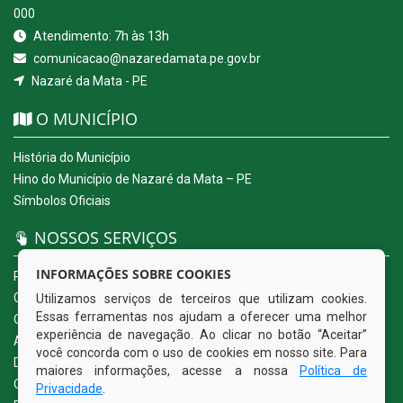
000
Atendimento: 7h às 13h
comunicacao@nazaredamata.pe.gov.br
Nazaré da Mata - PE
O MUNICÍPIO
História do Município
Hino do Município de Nazaré da Mata – PE
Símbolos Oficiais
NOSSOS SERVIÇOS
INFORMAÇÕES SOBRE COOKIES
Portal da Transparência
Carta de Serviços ao Usuário
Utilizamos serviços de terceiros que utilizam cookies.
Essas ferramentas nos ajudam a oferecer uma melhor
Ouvidoria Eletrônica
experiência de navegação. Ao clicar no botão “Aceitar”
Acesso a Informação (eSIC)
você concorda com o uso de cookies em nosso site. Para
Diário Oficial
maiores informações, acesse a nossa
Política de
Quadro de Avisos
Privacidade
.