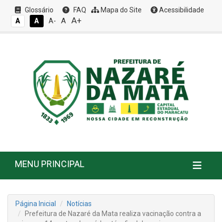
Glossário
FAQ
Mapa do Site
Acessibilidade
A+
A
A
A
A-
MENU PRINCIPAL
Página Inicial
Notícias
Prefeitura de Nazaré da Mata realiza vacinação contra a