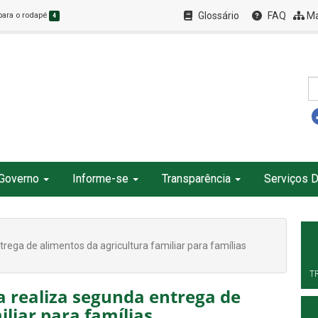
Glossário
FAQ
Ma
 para o rodapé
4
Governo
Informe-se
Transparência
Serviços D
rega de alimentos da agricultura familiar para famílias
T
a realiza segunda entrega de
iliar para famílias