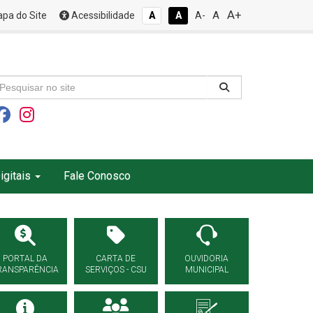
A+
A
pa do Site
Acessibilidade
A
A
A-
igitais
Fale Conosco
PORTAL DA
CARTA DE
OUVIDORIA
RANSPARÊNCIA
SERVIÇOS - CSU
MUNICIPAL