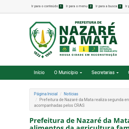
Ir para o conteúdo
Ir para o menu
Ir para a busca
Ir
1
2
3
Início
O Município
Secretarias
Página Inicial
Notícias
Prefeitura de Nazaré da Mata realiza segunda ent
acompanhadas pelos CRAS
Prefeitura de Nazaré da Mat
alimentos da agricultura fam