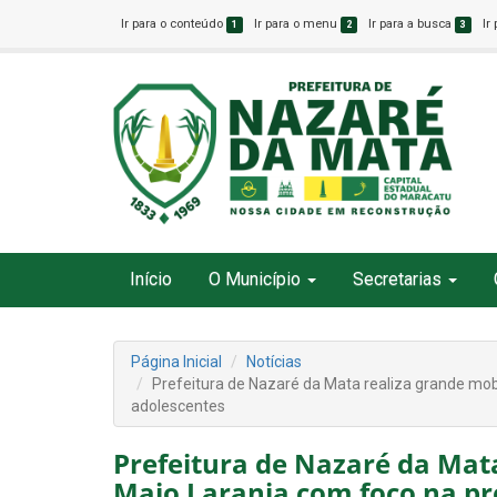
Ir para o conteúdo
Ir para o menu
Ir para a busca
Ir
1
2
3
Início
O Município
Secretarias
Página Inicial
Notícias
Prefeitura de Nazaré da Mata realiza grande mob
adolescentes
Prefeitura de Nazaré da Mat
Maio Laranja com foco na pr