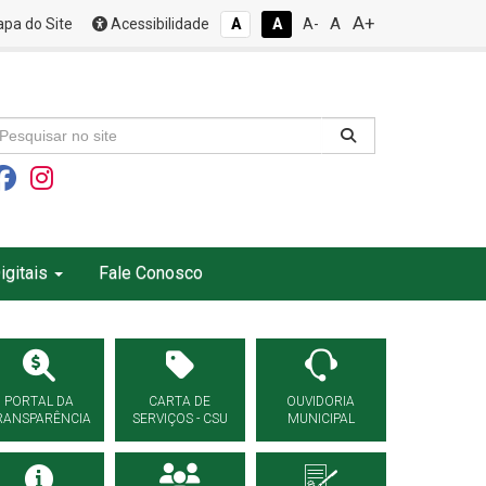
A+
A
pa do Site
Acessibilidade
A
A
A-
igitais
Fale Conosco
PORTAL DA
CARTA DE
OUVIDORIA
RANSPARÊNCIA
SERVIÇOS - CSU
MUNICIPAL