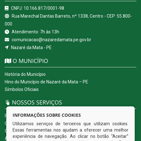
CNPJ: 10.166.817/0001-98
Rua Marechal Dantas Barreto, nº 1338, Centro - CEP: 55.800-
000
Atendimento: 7h às 13h
comunicacao@nazaredamata.pe.gov.br
Nazaré da Mata - PE
O MUNICÍPIO
História do Município
Hino do Município de Nazaré da Mata – PE
Símbolos Oficiais
NOSSOS SERVIÇOS
INFORMAÇÕES SOBRE COOKIES
Portal da Transparência
Carta de Serviços ao Usuário
Utilizamos serviços de terceiros que utilizam cookies.
Essas ferramentas nos ajudam a oferecer uma melhor
Ouvidoria Eletrônica
experiência de navegação. Ao clicar no botão “Aceitar”
Acesso a Informação (eSIC)