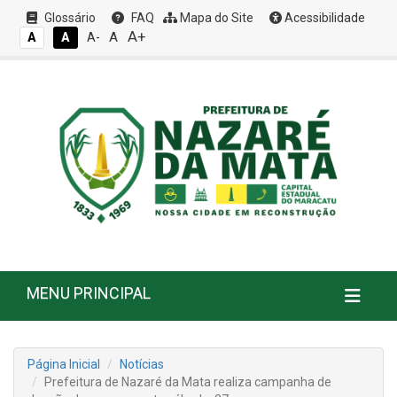
Glossário
FAQ
Mapa do Site
Acessibilidade
A+
A
A
A
A-
MENU PRINCIPAL
Página Inicial
Notícias
Prefeitura de Nazaré da Mata realiza campanha de