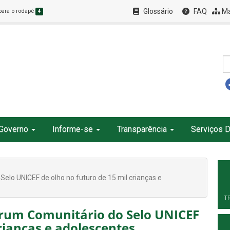
Glossário
FAQ
Ma
 para o rodapé
4
Governo
Informe-se
Transparência
Serviços D
elo UNICEF de olho no futuro de 15 mil crianças e
T
órum Comunitário do Selo UNICEF
crianças e adolescentes