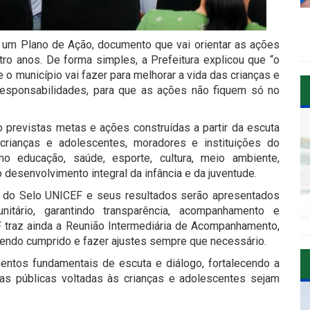
o um Plano de Ação, documento que vai orientar as ações
ro anos. De forma simples, a Prefeitura explicou que “o
 o município vai fazer para melhorar a vida das crianças e
 responsabilidades, para que as ações não fiquem só no
 previstas metas e ações construídas a partir da escuta
s crianças e adolescentes, moradores e instituições do
o educação, saúde, esporte, cultura, meio ambiente,
o desenvolvimento integral da infância e da juventude.
o do Selo UNICEF e seus resultados serão apresentados
ário, garantindo transparência, acompanhamento e
F traz ainda a Reunião Intermediária de Acompanhamento,
 sendo cumprido e fazer ajustes sempre que necessário.
ntos fundamentais de escuta e diálogo, fortalecendo a
icas públicas voltadas às crianças e adolescentes sejam