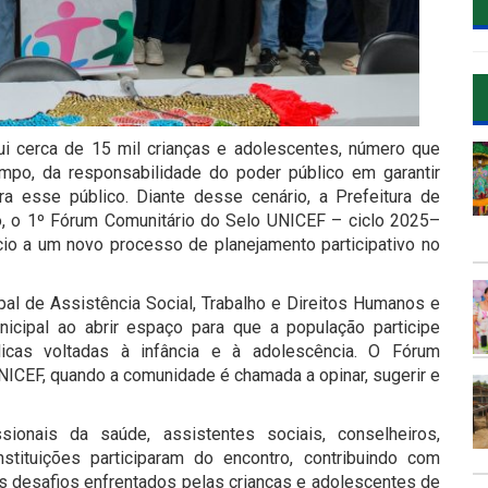
 cerca de 15 mil crianças e adolescentes, número que
po, da responsabilidade do poder público em garantir
ra esse público. Diante desse cenário, a Prefeitura de
o, o 1º Fórum Comunitário do Selo UNICEF – ciclo 2025–
io a um novo processo de planejamento participativo no
pal de Assistência Social, Trabalho e Direitos Humanos e
cipal ao abrir espaço para que a população participe
licas voltadas à infância e à adolescência. O Fórum
NICEF, quando a comunidade é chamada a opinar, sugerir e
sionais da saúde, assistentes sociais, conselheiros,
stituições participaram do encontro, contribuindo com
ais desafios enfrentados pelas crianças e adolescentes de