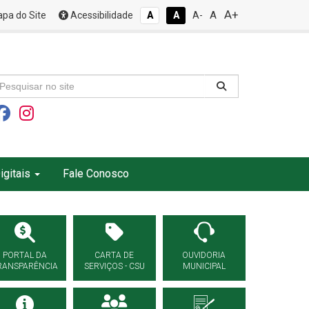
A+
A
pa do Site
Acessibilidade
A
A
A-
igitais
Fale Conosco
PORTAL DA
CARTA DE
OUVIDORIA
RANSPARÊNCIA
SERVIÇOS - CSU
MUNICIPAL