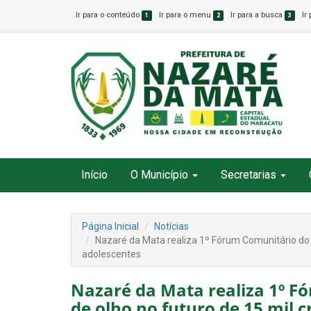
Ir para o conteúdo
Ir para o menu
Ir para a busca
Ir
1
2
3
Início
O Município
Secretarias
Página Inicial
Notícias
Nazaré da Mata realiza 1º Fórum Comunitário do S
adolescentes
Nazaré da Mata realiza 1º F
de olho no futuro de 15 mil 