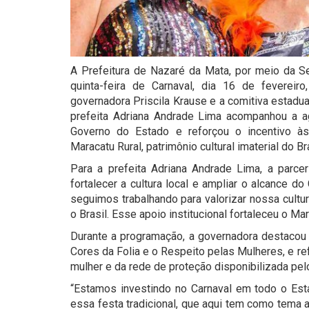
A Prefeitura de Nazaré da Mata, por meio da Sec
quinta-feira de Carnaval, dia 16 de fevereir
governadora Priscila Krause e a comitiva estadua
prefeita Adriana Andrade Lima acompanhou a age
Governo do Estado e reforçou o incentivo às
Maracatu Rural, patrimônio cultural imaterial do 
Para a prefeita Adriana Andrade Lima, a parcer
fortalecer a cultura local e ampliar o alcance d
seguimos trabalhando para valorizar nossa cultu
o Brasil. Esse apoio institucional fortaleceu o Ma
Durante a programação, a governadora destacou 
Cores da Folia e o Respeito pelas Mulheres, e re
mulher e da rede de proteção disponibilizada pel
“Estamos investindo no Carnaval em todo o Est
essa festa tradicional, que aqui tem como tema 