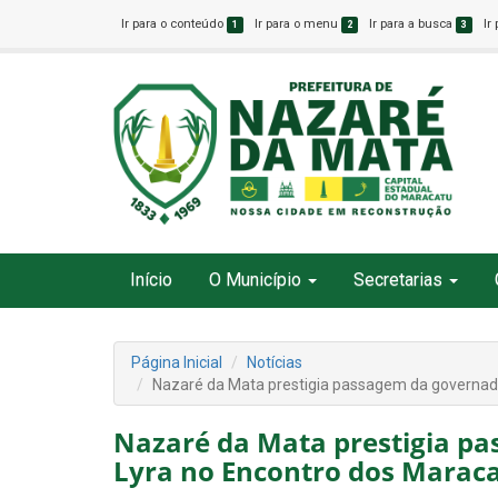
Ir para o conteúdo
Ir para o menu
Ir para a busca
Ir
1
2
3
Início
O Município
Secretarias
Página Inicial
Notícias
Nazaré da Mata prestigia passagem da governad
Nazaré da Mata prestigia p
Lyra no Encontro dos Marac