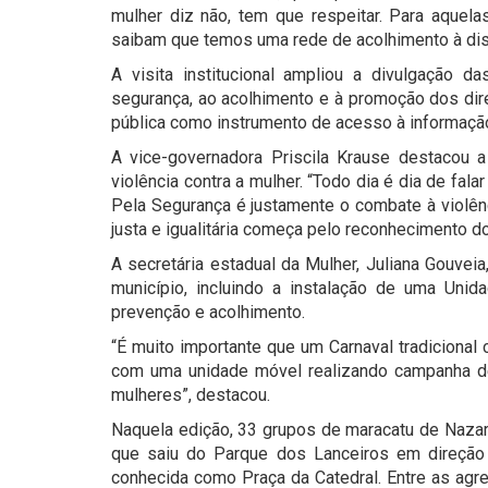
mulher diz não, tem que respeitar. Para aquel
saibam que temos uma rede de acolhimento à disp
A visita institucional ampliou a divulgação da
segurança, ao acolhimento e à promoção dos dir
pública como instrumento de acesso à informação
A vice-governadora Priscila Krause destacou
violência contra a mulher. “Todo dia é dia de fa
Pela Segurança é justamente o combate à violên
justa e igualitária começa pelo reconhecimento d
A secretária estadual da Mulher, Juliana Gouvei
município, incluindo a instalação de uma Un
prevenção e acolhimento.
“É muito importante que um Carnaval tradiciona
com uma unidade móvel realizando campanha d
mulheres”, destacou.
Naquela edição, 33 grupos de maracatu de Nazaré
que saiu do Parque dos Lanceiros em direção 
conhecida como Praça da Catedral. Entre as agr