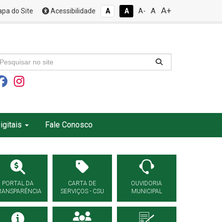
A+
A
pa do Site
Acessibilidade
A
A
A-
igitais
Fale Conosco
PORTAL DA
CARTA DE
OUVIDORIA
RANSPARÊNCIA
SERVIÇOS - CSU
MUNICIPAL