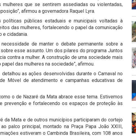
as mulheres que se sentirem assediadas ou violentadas,
osição”, afirmou a governadora Raquel Lyra.
s políticas públicas estaduais e municipais voltadas à
eitos das mulheres, fortalecendo o papel da comunicação
 e cidadania.
 a necessidade de manter o debate permanente sobre a
lar sobre esse assunto. Um dos pilares do programa Juntos
cia contra a mulher. A construção de uma sociedade mais
o papel das mulheres na sociedade”, afirmou.
a, detalhou as ações desenvolvidas durante o Carnaval no
idade Móvel de atendimento e campanhas educativas de
l como o de Nazaré da Mata abrace esse tema. Estivemos
e prevenção e fortalecendo os espaços de proteção às
 da Mata e de outros municípios participaram do cortejo
ao palco principal, montado na Praça Papa João XXIII,
emiações estiveram o Cambinda Brasileira, com 108 anos