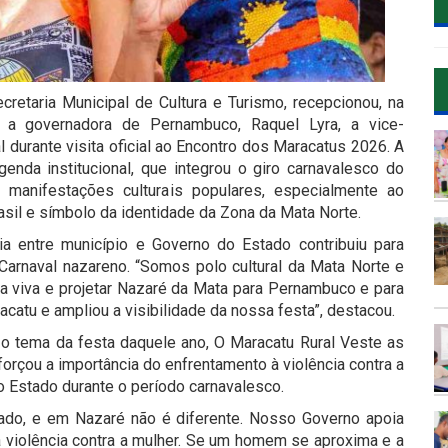
retaria Municipal de Cultura e Turismo, recepcionou, na
o, a governadora de Pernambuco, Raquel Lyra, a vice-
l durante visita oficial ao Encontro dos Maracatus 2026. A
nda institucional, que integrou o giro carnavalesco do
 manifestações culturais populares, especialmente ao
Brasil e símbolo da identidade da Zona da Mata Norte.
ia entre município e Governo do Estado contribuiu para
o Carnaval nazareno. “Somos polo cultural da Mata Norte e
ra viva e projetar Nazaré da Mata para Pernambuco e para
racatu e ampliou a visibilidade da nossa festa”, destacou.
o tema da festa daquele ano, O Maracatu Rural Veste as
forçou a importância do enfrentamento à violência contra a
o Estado durante o período carnavalesco.
ado, e em Nazaré não é diferente. Nosso Governo apoia
a violência contra a mulher. Se um homem se aproxima e a