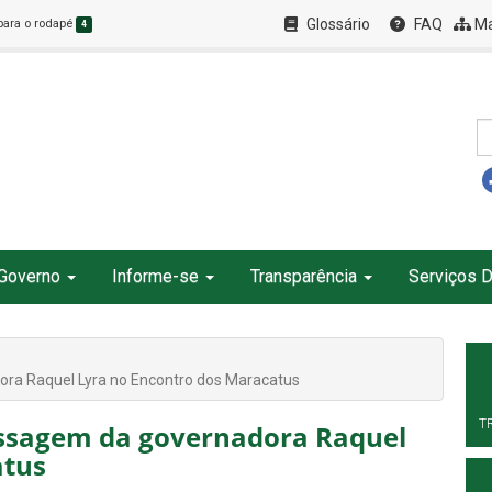
Glossário
FAQ
Ma
 para o rodapé
4
Governo
Informe-se
Transparência
Serviços D
ora Raquel Lyra no Encontro dos Maracatus
T
assagem da governadora Raquel
atus