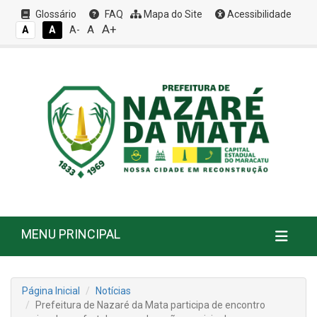
Glossário
FAQ
Mapa do Site
Acessibilidade
A+
A
A
A
A-
MENU PRINCIPAL
Página Inicial
Notícias
Prefeitura de Nazaré da Mata participa de encontro