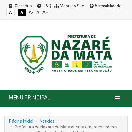
Glossário
FAQ
Mapa do Site
Acessibilidade
A+
A
A
A
A-
MENU PRINCIPAL
Página Inicial
Notícias
Prefeitura de Nazaré da Mata orienta empreendedores