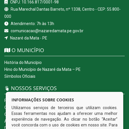
CNPJ: 10.166.817/0001-98
Rua Marechal Dantas Barreto, nº 1338, Centro - CEP: 55.800-
000
Atendimento: 7h às 13h
comunicacao@nazaredamata.pe.gov.br
Nazaré da Mata - PE
O MUNICÍPIO
História do Município
Hino do Município de Nazaré da Mata – PE
Símbolos Oficiais
NOSSOS SERVIÇOS
INFORMAÇÕES SOBRE COOKIES
Portal da Transparência
Carta de Serviços ao Usuário
Utilizamos serviços de terceiros que utilizam cookies.
Essas ferramentas nos ajudam a oferecer uma melhor
Ouvidoria Eletrônica
experiência de navegação. Ao clicar no botão “Aceitar”
Acesso a Informação (eSIC)
você concorda com o uso de cookies em nosso site. Para
Diário Oficial