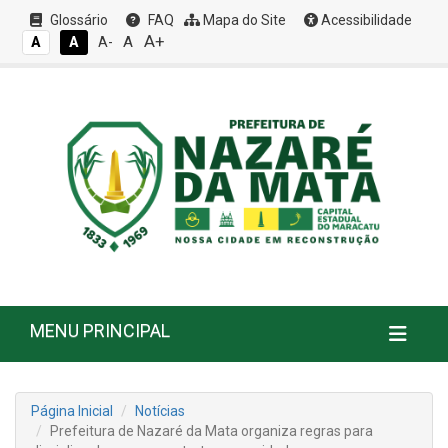
Glossário
FAQ
Mapa do Site
Acessibilidade
A+
A
A
A
A-
MENU PRINCIPAL
Página Inicial
Notícias
Prefeitura de Nazaré da Mata organiza regras para