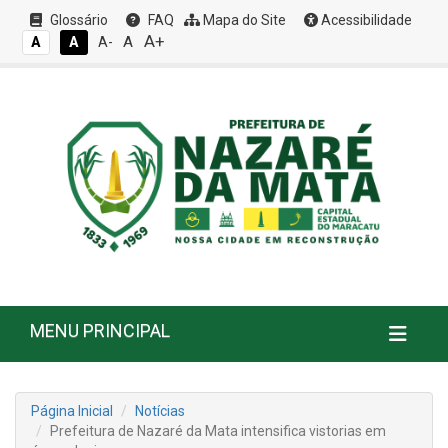
Glossário
FAQ
Mapa do Site
Acessibilidade
A+
A
A
A
A-
MENU PRINCIPAL
Página Inicial
Notícias
Prefeitura de Nazaré da Mata intensifica vistorias em