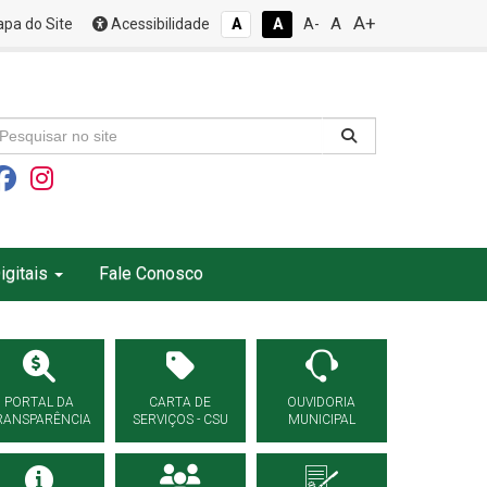
A+
A
pa do Site
Acessibilidade
A
A
A-
igitais
Fale Conosco
PORTAL DA
CARTA DE
OUVIDORIA
RANSPARÊNCIA
SERVIÇOS - CSU
MUNICIPAL