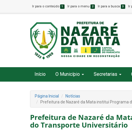
Ir para o conteúdo
Ir para o menu
Ir para a busca
Ir
1
2
3
Início
O Município
Secretarias
Página Inicial
Notícias
Prefeitura de Nazaré da Mata institui Programa d
Prefeitura de Nazaré da Mat
do Transporte Universitário