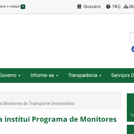
Glossário
FAQ
Ma
 para o rodapé
4
Governo
Informe-se
Transparência
Serviços D
e Monitores do Transporte Universitário
T
a institui Programa de Monitores