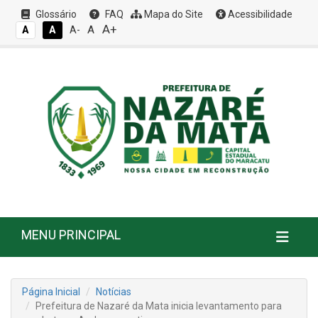
Glossário
FAQ
Mapa do Site
Acessibilidade
A+
A
A
A
A-
MENU PRINCIPAL
Página Inicial
Notícias
Prefeitura de Nazaré da Mata inicia levantamento para