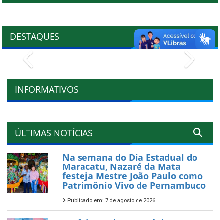
DESTAQUES
Previous
Next
INFORMATIVOS
ÚLTIMAS NOTÍCIAS
Na semana do Dia Estadual do
Maracatu, Nazaré da Mata
festeja Mestre João Paulo como
Patrimônio Vivo de Pernambuco
Publicado em: 7 de agosto de 2026