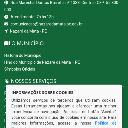
Rua Marechal Dantas Barreto, nº 1338, Centro - CEP: 55.800-
000
Atendimento: 7h às 13h
comunicacao@nazaredamata.pe.gov.br
Nazaré da Mata - PE
O MUNICÍPIO
História do Município
Hino do Município de Nazaré da Mata – PE
Símbolos Oficiais
NOSSOS SERVIÇOS
INFORMAÇÕES SOBRE COOKIES
Portal da Transparência
Carta de Serviços ao Usuário
Utilizamos serviços de terceiros que utilizam cookies.
Essas ferramentas nos ajudam a oferecer uma melhor
Ouvidoria Eletrônica
experiência de navegação. Ao clicar no botão “Aceitar”
Acesso a Informação (eSIC)
você concorda com o uso de cookies em nosso site. Para
Diário Oficial
maiores informações, acesse a nossa
Política de
Quadro de Avisos