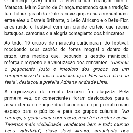
O domingo (3/8) trouxe a energia das crianças com o
Maracatu Mirim Sonho de Criança, mostrando que a tradição
tem futuro garantido. Outros nove grupos se apresentaram,
entre eles o Estrela Brilhante, o Leão Africano e o Beija-Flor,
encerrando o festival com um grande cortejo que reuniu
batuques, cantorias e a alegria contagiante dos brincantes.
Ao todo, 19 grupos de maracatu participaram do festival,
recebendo seus cachês de forma integral e dentro do
prazo, uma medida que, segundo a gestão municipal,
reforça o respeito e a valorização dos brincantes.
“Garantir
o pagamento justo e imediato dos grupos era um
compromisso da nossa administração. Eles são a alma da
festa”, destacou a prefeita Adriana Andrade Lima.
A organização do evento também foi elogiada. Pela
primeira vez, os comerciantes foram deslocados para a
área externa do Parque dos Lanceiros, o que permitiu mais
espaço para o público e para os grupos culturais.
“No
começo, a gente ficou com receio, mas foi a melhor coisa.
Tivemos mais visibilidade, vendemos bem e todo mundo
ficou satisfeito”, disse José Amaro, ambulante que