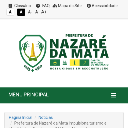
Glossário
FAQ
Mapa do Site
Acessibilidade
A+
A
A
A
A-
MENU PRINCIPAL
Página Inicial
Notícias
Prefeitura de Nazaré da Mata impulsiona turismo e