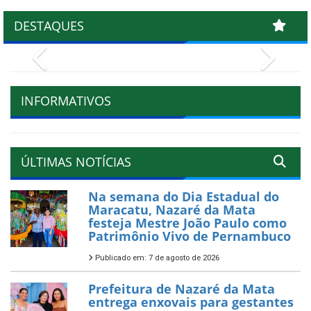
DESTAQUES
Previous
Next
INFORMATIVOS
ÚLTIMAS NOTÍCIAS
Na semana do Dia Estadual do
Maracatu, Nazaré da Mata
festeja Mestre João Paulo como
Patrimônio Vivo de Pernambuco
Publicado em: 7 de agosto de 2026
Prefeitura de Nazaré da Mata
entrega enxovais para gestantes