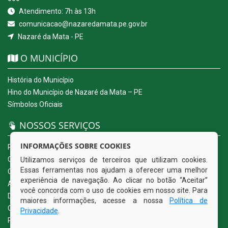
Atendimento: 7h às 13h
comunicacao@nazaredamata.pe.gov.br
Nazaré da Mata - PE
O MUNICÍPIO
História do Município
Hino do Município de Nazaré da Mata – PE
Símbolos Oficiais
NOSSOS SERVIÇOS
INFORMAÇÕES SOBRE COOKIES
Portal da Transparência
Carta de Serviços ao Usuário
Utilizamos serviços de terceiros que utilizam cookies.
Essas ferramentas nos ajudam a oferecer uma melhor
Ouvidoria Eletrônica
experiência de navegação. Ao clicar no botão “Aceitar”
Acesso a Informação (eSIC)
você concorda com o uso de cookies em nosso site. Para
Diário Oficial
maiores informações, acesse a nossa
Política de
Quadro de Avisos
Privacidade
.
Política de Privacidade