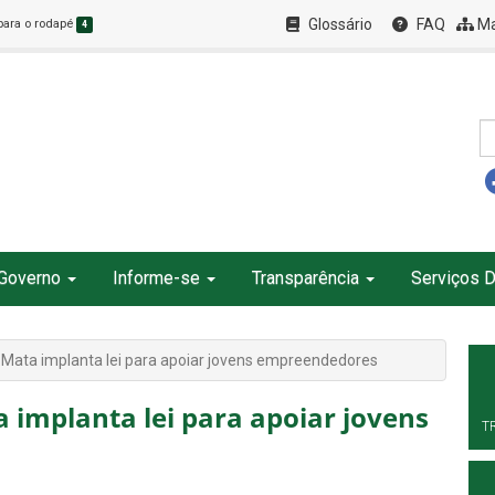
Glossário
FAQ
Ma
 para o rodapé
4
Governo
Informe-se
Transparência
Serviços D
 Mata implanta lei para apoiar jovens empreendedores
 implanta lei para apoiar jovens
T