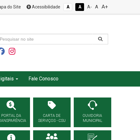
A+
A
pa do Site
Acessibilidade
A
A
A-
igitais
Fale Conosco
PORTAL DA
CARTA DE
OUVIDORIA
RANSPARÊNCIA
SERVIÇOS - CSU
MUNICIPAL