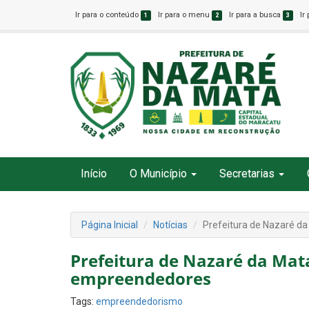
Ir para o conteúdo
Ir para o menu
Ir para a busca
Ir
1
2
3
Início
O Município
Secretarias
Página Inicial
Notícias
Prefeitura de Nazaré da
Prefeitura de Nazaré da Mata
empreendedores
Tags:
empreendedorismo