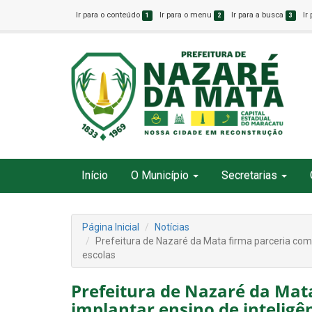
Ir para o conteúdo
Ir para o menu
Ir para a busca
Ir
1
2
3
Início
O Município
Secretarias
Página Inicial
Notícias
Prefeitura de Nazaré da Mata firma parceria com a
escolas
Prefeitura de Nazaré da Mat
implantar ensino de inteligên