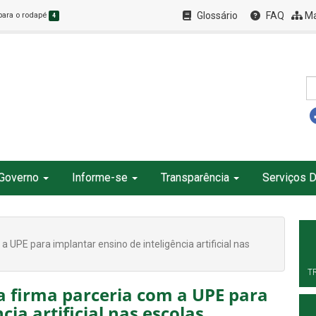
Glossário
FAQ
Ma
 para o rodapé
4
Governo
Informe-se
Transparência
Serviços D
 UPE para implantar ensino de inteligência artificial nas
T
a firma parceria com a UPE para
cia artificial nas escolas