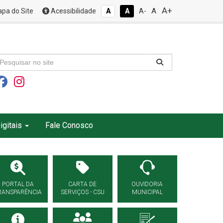
A+
A
pa do Site
Acessibilidade
A
A
A-
igitais
Fale Conosco
PORTAL DA
CARTA DE
OUVIDORIA
RANSPARÊNCIA
SERVIÇOS - CSU
MUNICIPAL