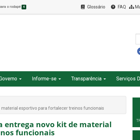
Glossário
FAQ
Ma
 para o rodapé
4
Governo
Informe-se
Transparência
Serviços D
material esportivo para fortalecer treinos funcionais
T
 entrega novo kit de material
inos funcionais