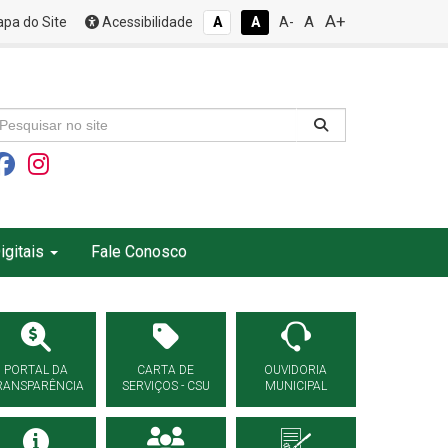
A+
A
pa do Site
Acessibilidade
A
A
A-
igitais
Fale Conosco
PORTAL DA
CARTA DE
OUVIDORIA
RANSPARÊNCIA
SERVIÇOS - CSU
MUNICIPAL