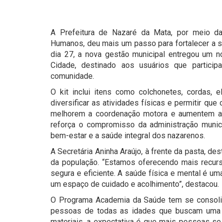
A Prefeitura de Nazaré da Mata, por meio da 
Humanos, deu mais um passo para fortalecer a s
dia 27, a nova gestão municipal entregou um n
Cidade, destinado aos usuários que particip
comunidade.
O kit inclui itens como colchonetes, cordas, e
diversificar as atividades físicas e permitir qu
melhorem a coordenação motora e aumentem a di
reforça o compromisso da administração munic
bem-estar e a saúde integral dos nazarenos.
A Secretária Aninha Araújo, à frente da pasta, 
da população. “Estamos oferecendo mais recur
segura e eficiente. A saúde física e mental é u
um espaço de cuidado e acolhimento”, destacou.
O Programa Academia da Saúde tem se consoli
pessoas de todas as idades que buscam uma v
materiais, a expectativa é que mais pessoas se 