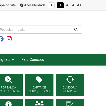
A+
A
pa do Site
Acessibilidade
A
A
A-
igitais
Fale Conosco
PORTAL DA
CARTA DE
OUVIDORIA
RANSPARÊNCIA
SERVIÇOS - CSU
MUNICIPAL