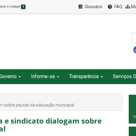
Glossário
FAQ
Ma
 para o rodapé
4
Governo
Informe-se
Transparência
Serviços D
am sobre pautas da educação municipal
T
a e sindicato dialogam sobre
al