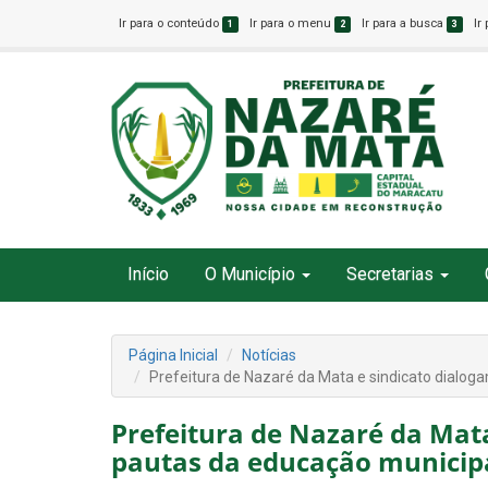
Ir para o conteúdo
Ir para o menu
Ir para a busca
Ir
1
2
3
Início
O Município
Secretarias
Página Inicial
Notícias
Prefeitura de Nazaré da Mata e sindicato dialog
Prefeitura de Nazaré da Mat
pautas da educação municip