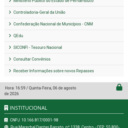
Ministério Público do Estado de Pernambuco
Controladoria-Geral da União
Confederação Nacional de Municípios - CNM
QEdu
SICONFI - Tesouro Nacional
Consultar Convênios
Receber Informações sobre novos Repasses
Hora:
16:59
/
Quinta-Feira
,
06 de agosto
de 2026
INSTITUCIONAL
CNPJ: 10.166.817/0001-98
Rua Marechal Dantas Barreto, nº 1338, Centro - CEP: 55.800-