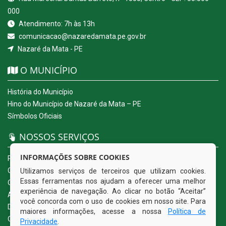
000
Atendimento: 7h às 13h
comunicacao@nazaredamata.pe.gov.br
Nazaré da Mata - PE
O MUNICÍPIO
História do Município
Hino do Município de Nazaré da Mata – PE
Símbolos Oficiais
NOSSOS SERVIÇOS
INFORMAÇÕES SOBRE COOKIES
Portal da Transparência
Carta de Serviços ao Usuário
Utilizamos serviços de terceiros que utilizam cookies.
Essas ferramentas nos ajudam a oferecer uma melhor
Ouvidoria Eletrônica
experiência de navegação. Ao clicar no botão “Aceitar”
Acesso a Informação (eSIC)
você concorda com o uso de cookies em nosso site. Para
Diário Oficial
maiores informações, acesse a nossa
Política de
Quadro de Avisos
Privacidade
.