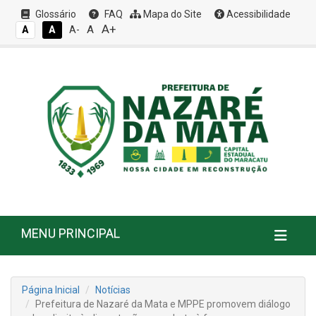
Glossário
FAQ
Mapa do Site
Acessibilidade
A+
A
A
A
A-
MENU PRINCIPAL
Página Inicial
Notícias
Prefeitura de Nazaré da Mata e MPPE promovem diálogo