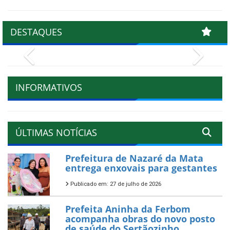
DESTAQUES
Previous
Next
INFORMATIVOS
ÚLTIMAS NOTÍCIAS
Prefeitura de Nazaré da Mata
entrega enxovais para gestantes
Publicado em: 27 de julho de 2026
Prefeita Aninha da Ferbom
acompanha obras do novo posto
de saúde do Sertãozinho