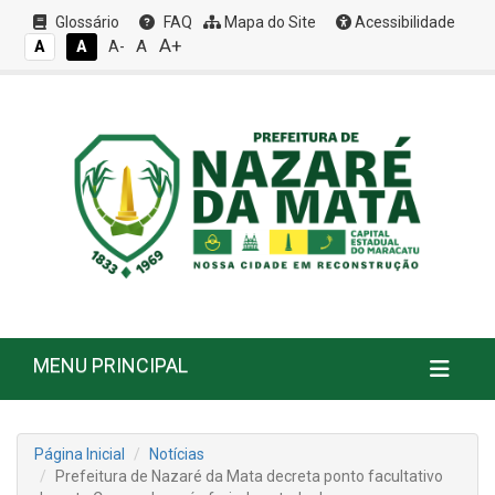
Glossário
FAQ
Mapa do Site
Acessibilidade
A+
A
A
A
A-
MENU PRINCIPAL
Página Inicial
Notícias
Prefeitura de Nazaré da Mata decreta ponto facultativo