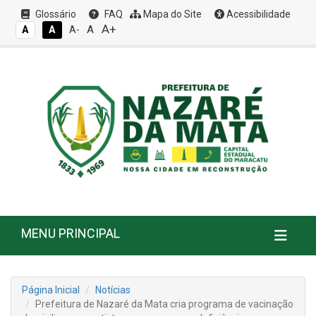
Glossário
FAQ
Mapa do Site
Acessibilidade
A+
A
A
A
A-
MENU PRINCIPAL
Página Inicial
Notícias
Prefeitura de Nazaré da Mata cria programa de vacinação