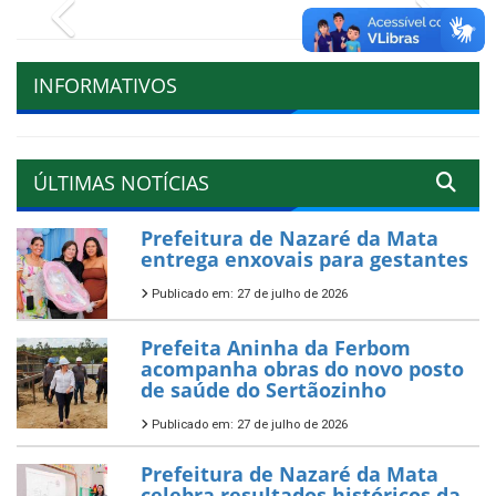
Previous
Next
INFORMATIVOS
ÚLTIMAS NOTÍCIAS
Prefeitura de Nazaré da Mata
entrega enxovais para gestantes
Publicado em: 27 de julho de 2026
Prefeita Aninha da Ferbom
acompanha obras do novo posto
de saúde do Sertãozinho
Publicado em: 27 de julho de 2026
Prefeitura de Nazaré da Mata
celebra resultados históricos da