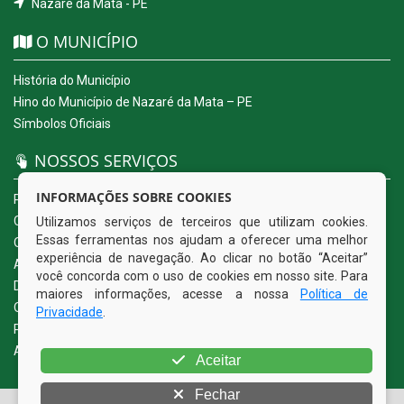
Nazaré da Mata - PE
O MUNICÍPIO
História do Município
Hino do Município de Nazaré da Mata – PE
Símbolos Oficiais
NOSSOS SERVIÇOS
INFORMAÇÕES SOBRE COOKIES
Portal da Transparência
Carta de Serviços ao Usuário
Utilizamos serviços de terceiros que utilizam cookies.
Essas ferramentas nos ajudam a oferecer uma melhor
Ouvidoria Eletrônica
experiência de navegação. Ao clicar no botão “Aceitar”
Acesso a Informação (eSIC)
você concorda com o uso de cookies em nosso site. Para
Diário Oficial
maiores informações, acesse a nossa
Política de
Quadro de Avisos
Privacidade
.
Política de Privacidade
Acessibilidade
Aceitar
Fechar