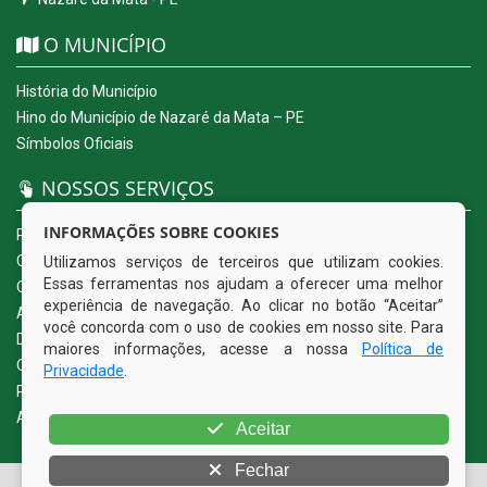
O MUNICÍPIO
História do Município
Hino do Município de Nazaré da Mata – PE
Símbolos Oficiais
NOSSOS SERVIÇOS
INFORMAÇÕES SOBRE COOKIES
Portal da Transparência
Carta de Serviços ao Usuário
Utilizamos serviços de terceiros que utilizam cookies.
Essas ferramentas nos ajudam a oferecer uma melhor
Ouvidoria Eletrônica
experiência de navegação. Ao clicar no botão “Aceitar”
Acesso a Informação (eSIC)
você concorda com o uso de cookies em nosso site. Para
Diário Oficial
maiores informações, acesse a nossa
Política de
Quadro de Avisos
Privacidade
.
Política de Privacidade
Acessibilidade
Aceitar
Fechar