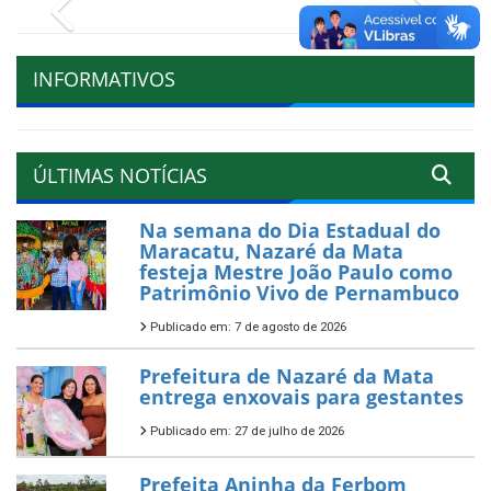
Previous
Next
INFORMATIVOS
ÚLTIMAS NOTÍCIAS
Na semana do Dia Estadual do
Maracatu, Nazaré da Mata
festeja Mestre João Paulo como
Patrimônio Vivo de Pernambuco
Publicado em: 7 de agosto de 2026
Prefeitura de Nazaré da Mata
entrega enxovais para gestantes
Publicado em: 27 de julho de 2026
Prefeita Aninha da Ferbom