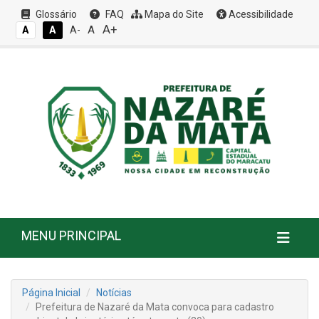
Glossário
FAQ
Mapa do Site
Acessibilidade
A+
A
A
A
A-
MENU PRINCIPAL
Página Inicial
Notícias
Prefeitura de Nazaré da Mata convoca para cadastro