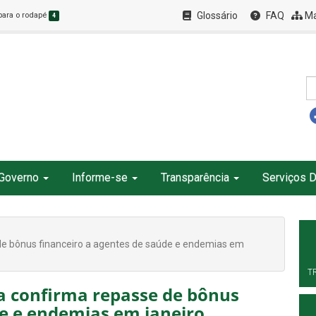
Glossário
FAQ
Ma
 para o rodapé
4
Governo
Informe-se
Transparência
Serviços D
de bônus financeiro a agentes de saúde e endemias em
T
a confirma repasse de bônus
de e endemias em janeiro