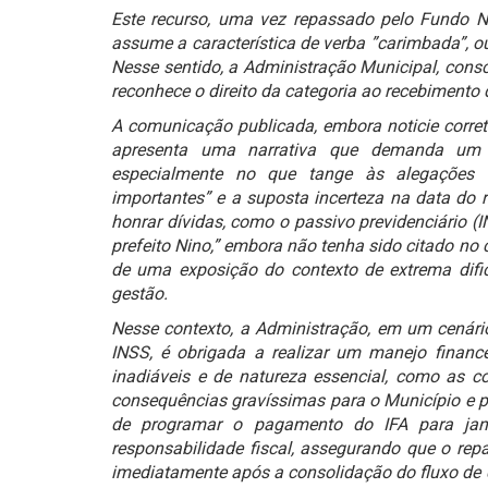
Este recurso, uma vez repassado pelo Fundo 
assume a característica de verba ”carimbada”, o
Nesse sentido, a Administração Municipal, consc
reconhece o direito da categoria ao recebimento 
A comunicação publicada, embora noticie corre
apresenta uma narrativa que demanda um es
especialmente no que tange às alegações 
importantes” e a suposta incerteza na data do
honrar dívidas, como o passivo previdenciário (
prefeito Nino,” embora não tenha sido citado no c
de uma exposição do contexto de extrema dific
gestão.
Nesse contexto, a Administração, em um cenári
INSS, é obrigada a realizar um manejo financ
inadiáveis e de natureza essencial, como as con
consequências gravíssimas para o Município e pa
de programar o pagamento do IFA para jane
responsabilidade fiscal, assegurando que o repa
imediatamente após a consolidação do fluxo de 