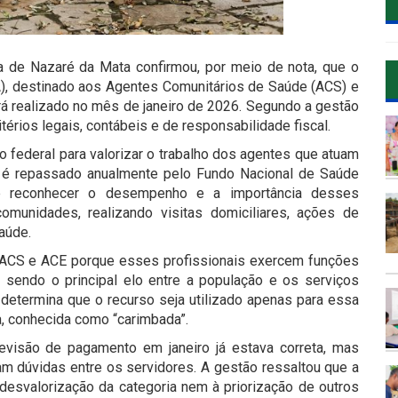
ra de Nazaré da Mata confirmou, por meio de nota, que o
A), destinado aos Agentes Comunitários de Saúde (ACS) e
 realizado no mês de janeiro de 2026. Segundo a gestão
érios legais, contábeis e de responsabilidade fiscal.
no federal para valorizar o trabalho dos agentes que atuam
r é repassado anualmente pelo Fundo Nacional de Saúde
e reconhecer o desempenho e a importância desses
comunidades, realizando visitas domiciliares, ações de
aúde.
 ACS e ACE porque esses profissionais exercem funções
 sendo o principal elo entre a população e os serviços
 determina que o recurso seja utilizado apenas para essa
a, conhecida como “carimbada”.
evisão de pagamento em janeiro já estava correta, mas
m dúvidas entre os servidores. A gestão ressaltou que a
desvalorização da categoria nem à priorização de outros