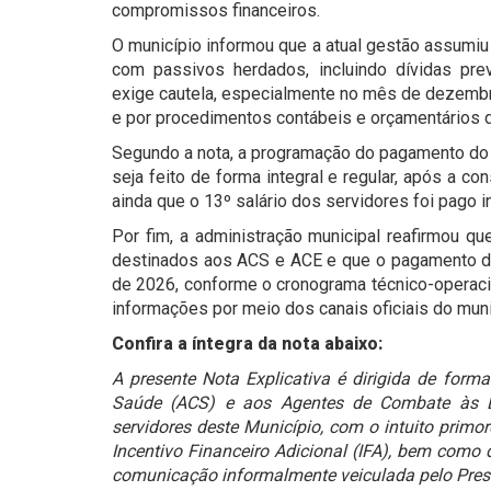
compromissos financeiros.
O município informou que a atual gestão assumiu
com passivos herdados, incluindo dívidas prev
exige cautela, especialmente no mês de dezembro
e por procedimentos contábeis e orçamentários 
Segundo a nota, a programação do pagamento do I
seja feito de forma integral e regular, após a c
ainda que o 13º salário dos servidores foi pago i
Por fim, a administração municipal reafirmou qu
destinados aos ACS e ACE e que o pagamento do 
de 2026, conforme o cronograma técnico-operaci
informações por meio dos canais oficiais do muni
Confira a íntegra da nota abaixo:
A presente Nota Explicativa é dirigida de form
Saúde (ACS) e aos Agentes de Combate às 
servidores deste Município, com o intuito primo
Incentivo Financeiro Adicional (IFA), bem como 
comunicação informalmente veiculada pelo Presi