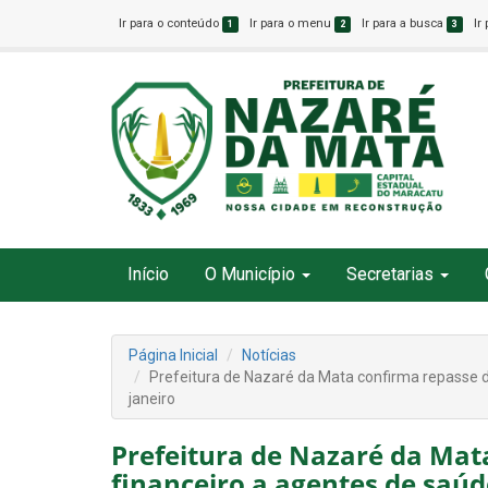
Ir para o conteúdo
Ir para o menu
Ir para a busca
Ir
1
2
3
Início
O Município
Secretarias
Página Inicial
Notícias
Prefeitura de Nazaré da Mata confirma repasse 
janeiro
Prefeitura de Nazaré da Mat
financeiro a agentes de saú