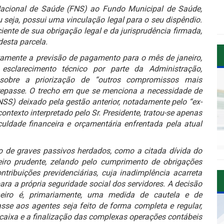
Nacional de Saúde (FNS) ao Fundo Municipal de Saúde,
u seja, possui uma vinculação legal para o seu dispêndio.
iente de sua obrigação legal e da jurisprudência firmada,
desta parcela.
tamente a previsão de pagamento para o mês de janeiro,
clarecimento técnico por parte da Administração,
sobre a priorização de “outros compromissos mais
 repasse. O trecho em que se menciona a necessidade de
INSS) deixado pela gestão anterior, notadamente pelo “ex-
ontexto interpretado pelo Sr. Presidente, tratou-se apenas
uldade financeira e orçamentária enfrentada pela atual
o de graves passivos herdados, como a citada dívida do
eiro prudente, zelando pelo cumprimento de obrigações
tribuições previdenciárias, cuja inadimplência acarreta
ra a própria seguridade social dos servidores. A decisão
iro é, primariamente, uma medida de cautela e de
sse aos agentes seja feito de forma completa e regular,
caixa e a finalização das complexas operações contábeis